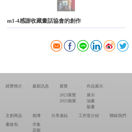
m1-4感謝收藏畫話協會的創作
經歷簡介
最新訊息
展覽
作品展示
|
|
|
|
2023展覽
展示
2025個展
油畫
版畫
文創商品
相簿
分享連結
工作室介紹
聯絡我們
|
|
|
|
畫妝包
市集
花絮